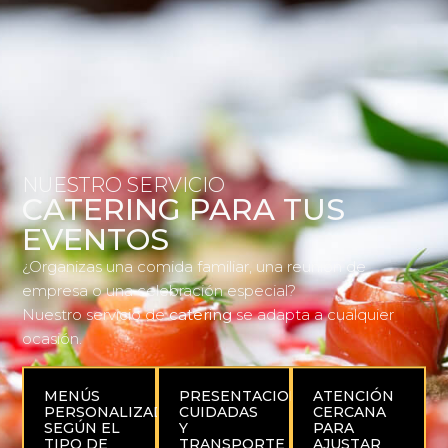
NUESTRO SERVICIO
CATERING PARA TUS
EVENTOS
¿Organizas una comida familiar, una reunión de
empresa o una celebración especial?
Nuestro servicio de
catering
se adapta a cualquier
ocasión.
MENÚS
PRESENTACIONES
ATENCIÓN
PERSONALIZADOS
CUIDADAS
CERCANA
SEGÚN EL
Y
PARA
TIPO DE
TRANSPORTE
AJUSTAR