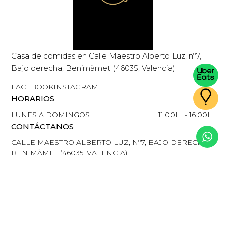
Casa de comidas en Calle Maestro Alberto Luz, nº7,
Bajo derecha, Benimàmet (46035, Valencia)
FACEBOOK
INSTAGRAM
HORARIOS
LUNES A DOMINGOS
11:00H. - 16:00H.
CONTÁCTANOS
CALLE MAESTRO ALBERTO LUZ, Nº7, BAJO DERECHA,
BENIMÀMET (46035, VALENCIA)
LLÁMANOS - 600 29 25 37
WHATSAPP - 600 29 25 37
A COMER © 2026 - TODOS LOS DERECHOS